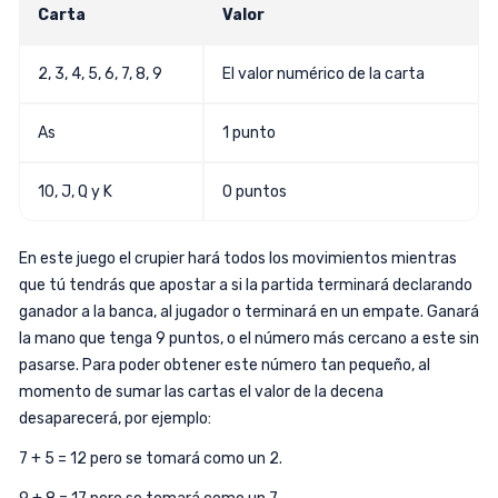
Carta
Valor
2, 3, 4, 5, 6, 7, 8, 9
El valor numérico de la carta
As
1 punto
10, J, Q y K
0 puntos
En este juego el crupier hará todos los movimientos mientras
que tú tendrás que apostar a si la partida terminará declarando
ganador a la banca, al jugador o terminará en un empate. Ganará
la mano que tenga 9 puntos, o el número más cercano a este sin
pasarse. Para poder obtener este número tan pequeño, al
momento de sumar las cartas el valor de la decena
desaparecerá, por ejemplo:
7 + 5 = 12 pero se tomará como un 2.