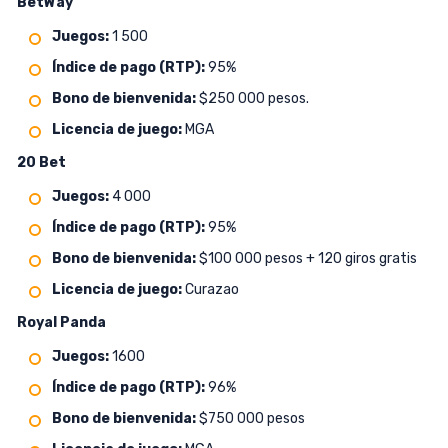
BetWay
Juegos:
1 500
Índice de pago (RTP):
95%
Bono de bienvenida:
$250 000 pesos.
Licencia de juego:
MGA
20 Bet
Juegos:
4 000
Índice de pago (RTP):
95%
Bono de bienvenida:
$100 000 pesos + 120 giros gratis
Licencia de juego:
Curazao
Royal Panda
Juegos:
1600
Índice de pago (RTP):
96%
Bono de bienvenida:
$750 000 pesos