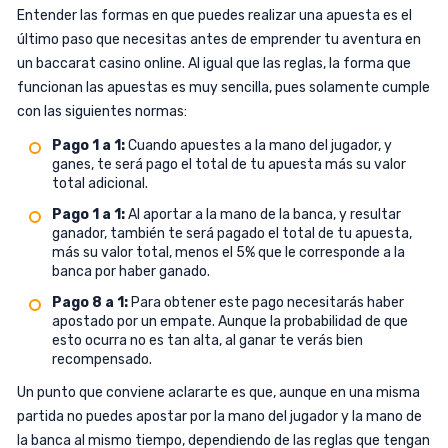
Entender las formas en que puedes realizar una apuesta es el
último paso que necesitas antes de emprender tu aventura en
un baccarat casino online. Al igual que las reglas, la forma que
funcionan las apuestas es muy sencilla, pues solamente cumple
con las siguientes normas:
Pago 1 a 1:
Cuando apuestes a la mano del jugador, y
ganes, te será pago el total de tu apuesta más su valor
total adicional.
Pago 1 a 1:
Al aportar a la mano de la banca, y resultar
ganador, también te será pagado el total de tu apuesta,
más su valor total, menos el 5% que le corresponde a la
banca por haber ganado.
Pago 8 a 1:
Para obtener este pago necesitarás haber
apostado por un empate. Aunque la probabilidad de que
esto ocurra no es tan alta, al ganar te verás bien
recompensado.
Un punto que conviene aclararte es que, aunque en una misma
partida no puedes apostar por la mano del jugador y la mano de
la banca al mismo tiempo, dependiendo de las reglas que tengan