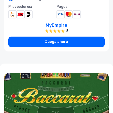
Proveedores:
Pagos:
MyEmpire
5
Juega ahora