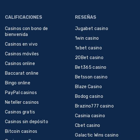
CALIFICACIONES
RESEÑAS
Casinos con bono de
Jugabet casino
bienvenida
1win casino
Casinos en vivo
1xbet casino
Casinos móviles
20Bet casino
Casinos online
Bet365 casino
Baccarat online
Betsson casino
Bingo online
Blaze Casino
PayPal casinos
Bodog casino
Neteller casinos
Brazino777 casino
Casinos gratis
Casinia casino
Casinos sin depósito
Cbet casino
Bitcoin casinos
Galactic Wins casino