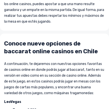
los online casinos, puedes apostar a que una mano resulte
ganadora y un empate en la misma partida. De igual forma, para
realizar tus apuestas debes respetar los mínimos y máximos de
la mesa en que estés jugando.
Conoce nueve opciones de
baccarat online casinos en Chile
A continuación, te dejaremos con nuestras opciones favoritas
de casinos online en donde podrás jugar al baccarat, tanto en su
versión en video como en su sección de casino online. Además
de este juego, en estos casinos podrás jugar en mesas con los
juegos de cartas más populares, y encontrar una buena
variedad de otros juegos, como máquinas tragamonedas:
LeoVegas