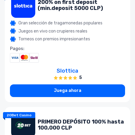
200% on first deposit
(min.deposit 5000 CLP)
Gran selección de tragamonedas populares
Juegos en vivo con crupieres reales
Torneos con premios impresionantes
Pagos:
Slottica
5
Juega ahora
20Bet Casino
PRIMERO DEPÓSITO 100% hasta
100,000 CLP