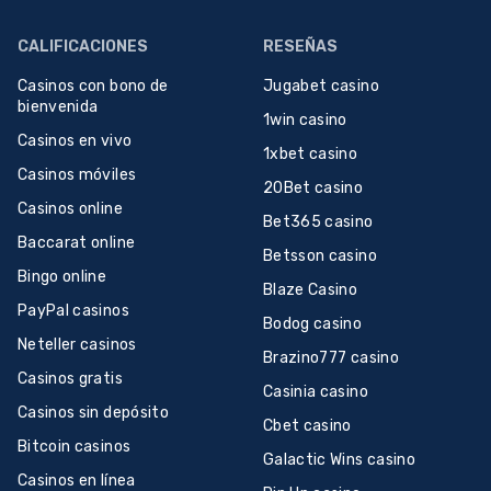
CALIFICACIONES
RESEÑAS
Casinos con bono de
Jugabet casino
bienvenida
1win casino
Casinos en vivo
1xbet casino
Casinos móviles
20Bet casino
Casinos online
Bet365 casino
Baccarat online
Betsson casino
Bingo online
Blaze Casino
PayPal casinos
Bodog casino
Neteller casinos
Brazino777 casino
Casinos gratis
Casinia casino
Casinos sin depósito
Cbet casino
Bitcoin casinos
Galactic Wins casino
Casinos en línea