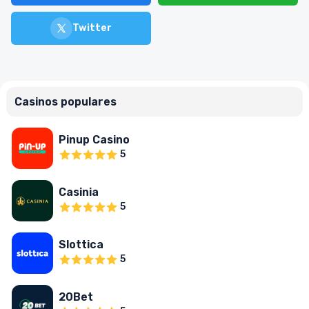
Twitter
Casinos populares
Pinup Casino
5
Casinia
5
Slottica
5
20Bet