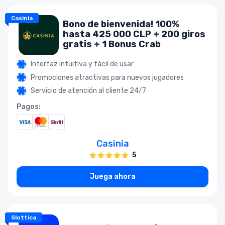
Casinia
Bono de bienvenida! 100%
hasta 425 000 CLP + 200 giros
gratis + 1 Bonus Crab
Interfaz intuitiva y fácil de usar
Promociones atractivas para nuevos jugadores
Servicio de atención al cliente 24/7
Pagos:
Casinia
5
Juega ahora
Slottica