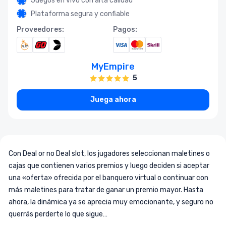
Juegos en vivo con alta calidad
Plataforma segura y confiable
Proveedores:
Pagos:
MyEmpire
5
Juega ahora
Con Deal or no Deal slot, los jugadores seleccionan maletines o
cajas que contienen varios premios y luego deciden si aceptar
una «oferta» ofrecida por el banquero virtual o continuar con
más maletines para tratar de ganar un premio mayor. Hasta
ahora, la dinámica ya se aprecia muy emocionante, y seguro no
querrás perderte lo que sigue…