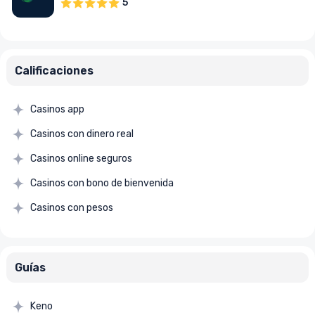
5
Calificaciones
Casinos app
Casinos con dinero real
Casinos online seguros
Casinos con bono de bienvenida
Casinos con pesos
Guías
Keno