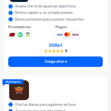
Amplia oferta de apuestas deportivas
Retiros rápidos y sin complicaciones
Bonos exclusivos para usuarios frecuentes
Proveedores:
Pagos:
20Bet
5
Juega ahora
MyEmpire
Ofertas diarias para jugadores activos