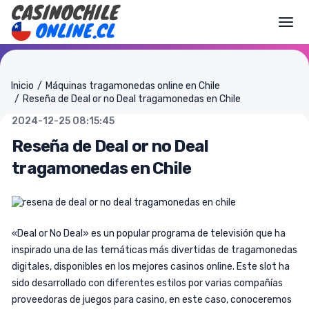
messages.pagingation_prev
mess
Togg
es
Conclusión para Deal or no Deal
Preguntas frecuentes
Inicio
Máquinas tragamonedas online en Chile
Reseña de Deal or no Deal tragamonedas en Chile
2024-12-25 08:15:45
Reseña de Deal or no Deal
tragamonedas en Chile
«Deal or No Deal» es un popular programa de televisión que ha
inspirado una de las temáticas más divertidas de tragamonedas
digitales, disponibles en los mejores casinos online. Este slot ha
sido desarrollado con diferentes estilos por varias compañías
proveedoras de juegos para casino, en este caso, conoceremos