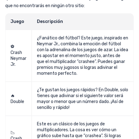
que no encontrarás en ningún otro sitio:
Juego
Descripción
¿Fanático del fútbol? Este juego, inspirado en
Neymar Jr., combina la emoción del fútbol
⚽
con la adrenalina de los juegos de azar. La idea
Crash
es apostar en el momento justo, antes de
Neymar
que el multiplicador “crashee”. Puedes ganar
Jr.
premios muy jugosos si logras adivinar el
momento perfecto.
¿Te gustan los juegos rápidos? En Double, solo
🔥
tienes que adivinar si el siguiente valor será
Double
mayor o menor que un número dado. ¡Así de
sencillo y rápido!
Este es un clásico de los juegos de
multiplicadores. La cosa es ver cómo un
📉
gráfico sube hasta que “crashea”. Si logras
Crash