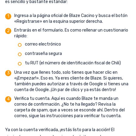
es sencillo y bastante estándar:
Ingresa a la página oficial de Blaze Cacino y busca el botón
«Registrarse» en la esquina superior derecha.
Entrarás en el formulario. Es como rellenar un cuestionario
rápido:
correo electrónico
contraseña segura
tu RUT (el número de identificación fiscal de Chili)
Una vez que llenes todo, solo tienes que hacer clic en
«¡Empezar!». Eso es. Ya eres cliente de Blaze. Si quieres,
también puedes autorizar a través de Google si tienes una
cuenta de Google. ¡Un par de clics y ya estás dentro!
Verifica tu cuenta. Aquí es cuando Blaze te manda un
correo de confirmación. ¿No te ha llegado? Revisa la
carpeta de spam, que a veces se esconde ahí. Dentro del
correo, sigue las instrucciones para verificar tu cuenta.
Ya con la cuenta verificada, ¡estás listo para la acción! El