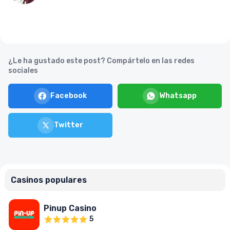
¿Le ha gustado este post? Compártelo en las redes
sociales
Facebook
Whatsapp
Twitter
Casinos populares
Pinup Casino
5