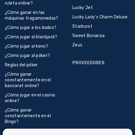
ruleta online?
Lucky Jet
¿Cómo ganar en las
Lucky Lady’s Charm Deluxe
máquinas tragamonedas?
Starburst
¿Cómo jugar a los dados?
Sweet Bonanza
¿Cómo jugar al blackjack?
Zeus
¿Cómo jugar al keno?
¿Cómo jugar al póker?
PROVEEDORES
Reglas del póker
¿Cómo ganar
constantemente en el
baccarat online?
¿Cómo jugar en el casino
online?
¿Cómo ganar
constantemente en el
Bingo?
Estrategias de blackjack