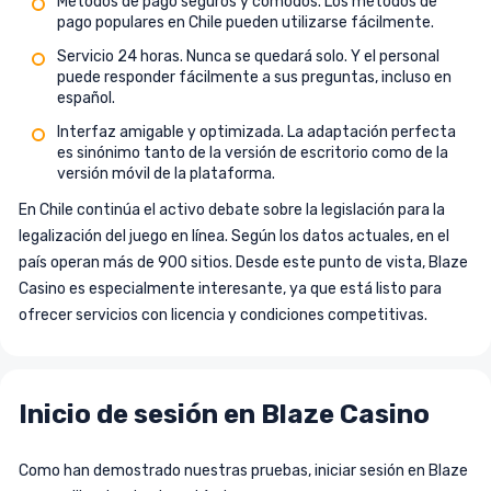
Métodos de pago seguros y cómodos. Los métodos de
pago populares en Chile pueden utilizarse fácilmente.
Servicio 24 horas. Nunca se quedará solo. Y el personal
puede responder fácilmente a sus preguntas, incluso en
español.
Interfaz amigable y optimizada. La adaptación perfecta
es sinónimo tanto de la versión de escritorio como de la
versión móvil de la plataforma.
En Chile continúa el activo debate sobre la legislación para la
legalización del juego en línea. Según los datos actuales, en el
país operan más de 900 sitios. Desde este punto de vista, Blaze
Casino es especialmente interesante, ya que está listo para
ofrecer servicios con licencia y condiciones competitivas.
Inicio de sesión en Blaze Casino
Como han demostrado nuestras pruebas, iniciar sesión en Blaze