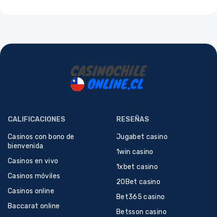
CALIFICACIONES
RESEÑAS
Casinos con bono de
Jugabet casino
bienvenida
1win casino
Casinos en vivo
1xbet casino
Casinos móviles
20Bet casino
Casinos online
Bet365 casino
Baccarat online
Betsson casino