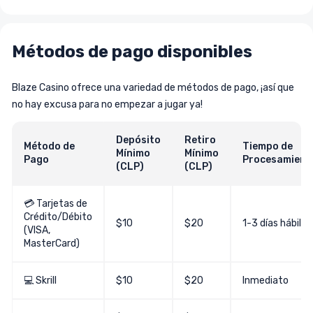
Métodos de pago disponibles
Blaze Casino ofrece una variedad de métodos de pago, ¡así que
no hay excusa para no empezar a jugar ya!
Depósito
Retiro
Método de
Tiempo de
Mínimo
Mínimo
Pago
Procesamient
(CLP)
(CLP)
💳 Tarjetas de
Crédito/Débito
$10
$20
1-3 días hábiles
(VISA,
MasterCard)
💻 Skrill
$10
$20
Inmediato