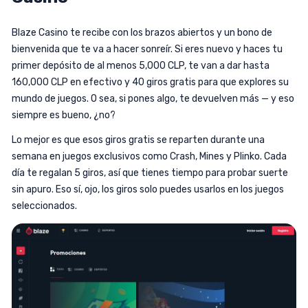
Blaze Casino te recibe con los brazos abiertos y un bono de
bienvenida que te va a hacer sonreír. Si eres nuevo y haces tu
primer depósito de al menos 5,000 CLP, te van a dar hasta
160,000 CLP en efectivo y 40 giros gratis para que explores su
mundo de juegos. O sea, si pones algo, te devuelven más — y eso
siempre es bueno, ¿no?
Lo mejor es que esos giros gratis se reparten durante una
semana en juegos exclusivos como Crash, Mines y Plinko. Cada
día te regalan 5 giros, así que tienes tiempo para probar suerte
sin apuro. Eso sí, ojo, los giros solo puedes usarlos en los juegos
seleccionados.