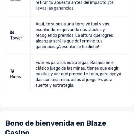
retirar tu apuesta antes del impacto, ¡te
llevas las ganancias!
Aquí, te subes a una torre virtual y vas
escalando, esquivando obstáculos y
🏰
recogiendo premios. La altura que logres
Tower
alcanzar será la que determine tus
ganancias. ¡A escalar se ha dicho!
Este es para los estrategas. Basado en el
clásico juego de las minas, tienes que elegir
💣
casillas y ver qué premio te toca, pero ojo: ¡si
Mines
das con una mina, adiós al juego! Es pura
suerte y estrategia.
Bono de bienvenida en Blaze
Casino