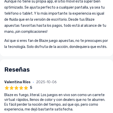
Aunque no tiene su propia app, el sitio móvil está súper bien
optimizado. Se ajusta perfecto a cualquier pantalla, ya sea tu
teléfono o tablet. Y lo más importante: la experiencia es igual
de fluida que en la versión de escritorio. Desde tus Blaze
apuestas favoritas hasta los pagos, todo está al alcance de tu
mano, ¡sin complicaciones!
Así que si eres fan de Blaze juego apuestas, no te preocupes por
la tecnología. Solo disfruta de la acción, dondequiera que estés.
Tu tarifa:
Name
Email
Review text
Reseñas
Valentina Ríos
2025-10-06
5
Blaze es fuego, literal. Los juegos en vivo son como un carrete
virtual: rápidos, llenos de color y con dealers que no te aburren.
Es fácil perder la noción del tiempo, así que ojo, pero como
experiencia, me dejó bastante satisfecha.