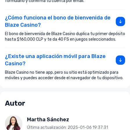
formulario y confirma tu cuenta por email.
¿Cómo funciona el bono de bienvenida de
Blaze Casino?
El bono de bienvenida de Blaze Casino duplica tu primer depósito
hasta $160,000 CLP y te da 40 FS en juegos seleccionados.
¿Existe una aplicación móvil para Blaze
Casino?
Blaze Casino no tiene app, pero su sitio está optimizado para
móviles y puedes acceder desde el navegador de tu dispositivo.
Autor
Martha Sánchez
Última actualización: 2025-01-06 19:37:31