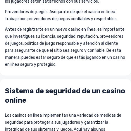
los jugadores estén satisfechos con sus servicios.
Proveedores de juegos: Asegúrate de que el casino en línea
trabaje con proveedores de juegos confiables y respetables.
Antes de registrarte en un nuevo casino en línea, es importante
que investigues su licencia, seguridad, reputación, proveedores
de juegos, política de juego responsable y atención al cliente
para asegurarte de que el sitio sea seguro y confiable. De esta
manera, puedes estar seguro de que estás jugando en un casino
en línea seguro y protegido.
Sistema de seguridad de un casino
online
Los casinos en línea implementan una variedad de medidas de
seguridad para proteger a sus jugadores y garantizar la
integridad de sus sistemas y juegos. Aquí hay algunos