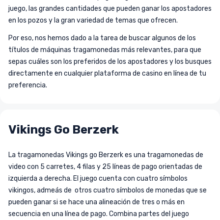
juego, las grandes cantidades que pueden ganar los apostadores
en los pozos y la gran variedad de temas que ofrecen.
Por eso, nos hemos dado a la tarea de buscar algunos de los
títulos de máquinas tragamonedas más relevantes, para que
sepas cuáles son los preferidos de los apostadores y los busques
directamente en cualquier plataforma de casino en línea de tu
preferencia.
Vikings Go Berzerk
La tragamonedas Vikings go Berzerk es una tragamonedas de
video con 5 carretes, 4 filas y 25 líneas de pago orientadas de
izquierda a derecha. El juego cuenta con cuatro símbolos
vikingos, admeás de otros cuatro símbolos de monedas que se
pueden ganar si se hace una alineación de tres o más en
secuencia en una línea de pago. Combina partes del juego