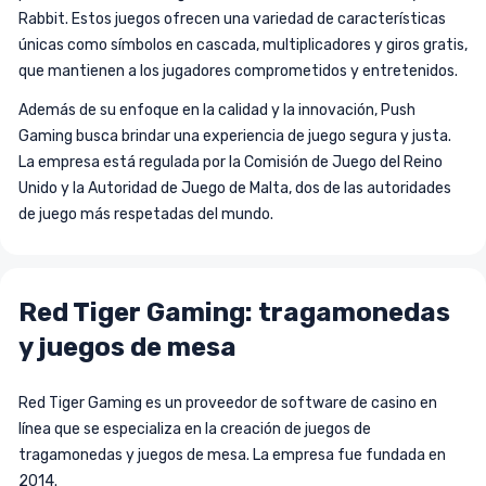
Rabbit. Estos juegos ofrecen una variedad de características
únicas como símbolos en cascada, multiplicadores y giros gratis,
que mantienen a los jugadores comprometidos y entretenidos.
Además de su enfoque en la calidad y la innovación, Push
Gaming busca brindar una experiencia de juego segura y justa.
La empresa está regulada por la Comisión de Juego del Reino
Unido y la Autoridad de Juego de Malta, dos de las autoridades
de juego más respetadas del mundo.
Red Tiger Gaming: tragamonedas
y juegos de mesa
Red Tiger Gaming es un proveedor de software de casino en
línea que se especializa en la creación de juegos de
tragamonedas y juegos de mesa. La empresa fue fundada en
2014.