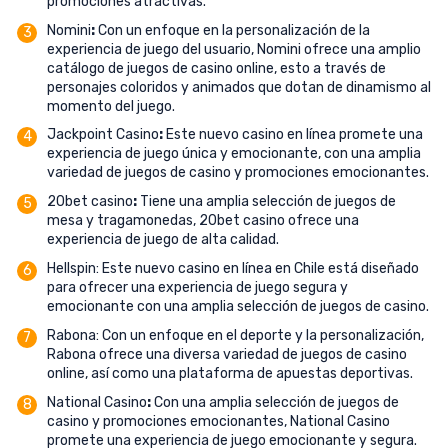
promociones atractivas.
Nomini
:
Con un enfoque en la personalización de la
experiencia de juego del usuario, Nomini ofrece una amplio
catálogo de juegos de casino online, esto a través de
personajes coloridos y animados que dotan de dinamismo al
momento del juego.
Jackpoint Casino
:
Este nuevo casino en línea promete una
experiencia de juego única y emocionante, con una amplia
variedad de juegos de casino y promociones emocionantes.
20bet casino
:
Tiene una amplia selección de juegos de
mesa y tragamonedas, 20bet casino ofrece una
experiencia de juego de alta calidad.
Hellspin: Este nuevo casino en línea en Chile está diseñado
para ofrecer una experiencia de juego segura y
emocionante con una amplia selección de juegos de casino.
Rabona: Con un enfoque en el deporte y la personalización,
Rabona ofrece una diversa variedad de juegos de casino
online, así como una plataforma de apuestas deportivas.
National Casino
:
Con una amplia selección de juegos de
casino y promociones emocionantes, National Casino
promete una experiencia de juego emocionante y segura.