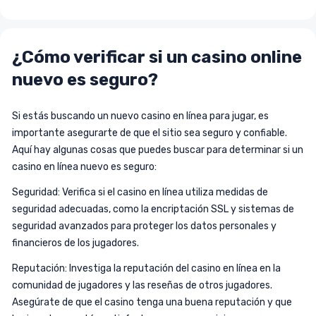
¿Cómo verificar si un casino online
nuevo es seguro?
Si estás buscando un nuevo casino en línea para jugar, es
importante asegurarte de que el sitio sea seguro y confiable.
Aquí hay algunas cosas que puedes buscar para determinar si un
casino en línea nuevo es seguro:
Seguridad: Verifica si el casino en línea utiliza medidas de
seguridad adecuadas, como la encriptación SSL y sistemas de
seguridad avanzados para proteger los datos personales y
financieros de los jugadores.
Reputación: Investiga la reputación del casino en línea en la
comunidad de jugadores y las reseñas de otros jugadores.
Asegúrate de que el casino tenga una buena reputación y que