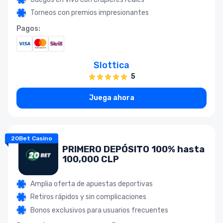
Torneos con premios impresionantes
Pagos:
Slottica
5
Juega ahora
20Bet Casino
PRIMERO DEPÓSITO 100% hasta
100,000 CLP
Amplia oferta de apuestas deportivas
Retiros rápidos y sin complicaciones
Bonos exclusivos para usuarios frecuentes