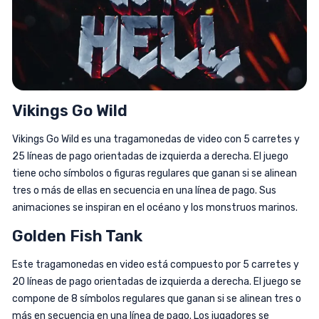
Vikings Go Wild
Vikings Go Wild es una tragamonedas de video con 5 carretes y
25 líneas de pago orientadas de izquierda a derecha. El juego
tiene ocho símbolos o figuras regulares que ganan si se alinean
tres o más de ellas en secuencia en una línea de pago. Sus
animaciones se inspiran en el océano y los monstruos marinos.
Golden Fish Tank
Este tragamonedas en video está compuesto por 5 carretes y
20 líneas de pago orientadas de izquierda a derecha. El juego se
compone de 8 símbolos regulares que ganan si se alinean tres o
más en secuencia en una línea de pago. Los jugadores se