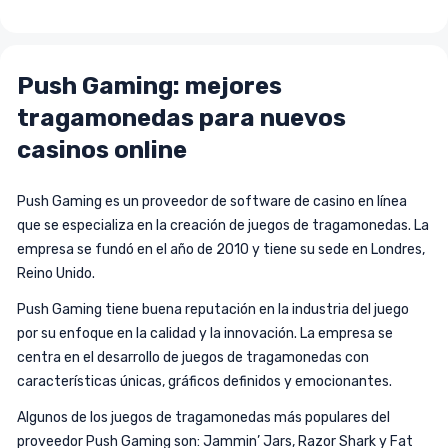
Push Gaming: mejores
tragamonedas para nuevos
casinos online
Push Gaming es un proveedor de software de casino en línea
que se especializa en la creación de juegos de tragamonedas. La
empresa se fundó en el año de 2010 y tiene su sede en Londres,
Reino Unido.
Push Gaming tiene buena reputación en la industria del juego
por su enfoque en la calidad y la innovación. La empresa se
centra en el desarrollo de juegos de tragamonedas con
características únicas, gráficos definidos y emocionantes.
Algunos de los juegos de tragamonedas más populares del
proveedor Push Gaming son: Jammin’ Jars, Razor Shark y Fat