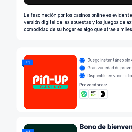
La fascinación por los casinos online es evident
versión digital de las apuestas y los juegos de az
comodidad de su hogar es algo que atrae a mile
Juego instantáneo sin 
#1
Gran variedad de prove
Disponible en varios id
Proveedores:
Bono de bienven
#2