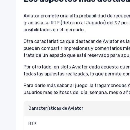
Aviator promete una alta probabilidad de recupe
gracias a su RTP (Retorno al Jugador) del 97 por
posibilidades en el mercado.
Otra característica que destacar de Aviator es l
pueden compartir impresiones y comentarios mie
trata de un espacio que está reservado para aqu
Por otro lado, en slots Aviator cada apuesta cue
todas las apuestas realizadas, lo que permite co
Para darle más sabor al juego, la tragamonedas A
usuarios más exitosos del día, semana, mes o añ
Características de Aviator
RTP