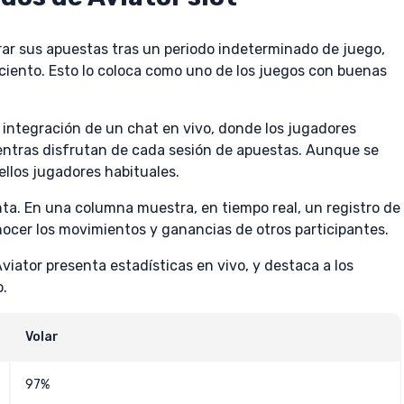
rar sus apuestas tras un periodo indeterminado de juego,
 ciento. Esto lo coloca como uno de los juegos con buenas
a integración de un chat en vivo, donde los jugadores
ntras disfrutan de cada sesión de apuestas. Aunque se
ellos jugadores habituales.
nta. En una columna muestra, en tiempo real, un registro de
nocer los movimientos y ganancias de otros participantes.
viator presenta estadísticas en vivo, y destaca a los
o.
Volar
97%