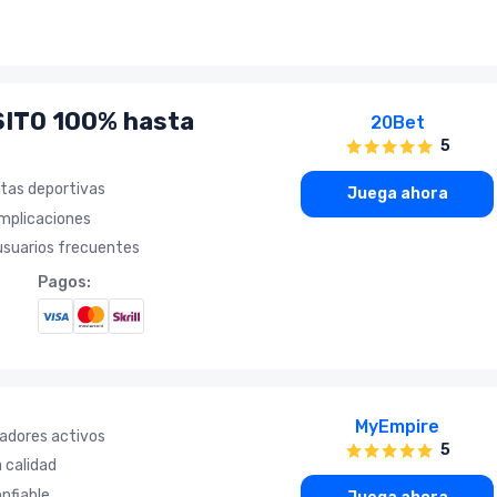
ITO 100% hasta
20Bet
5
tas deportivas
Juega ahora
omplicaciones
usuarios frecuentes
Pagos:
MyEmpire
gadores activos
5
 calidad
nfiable