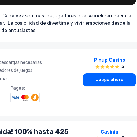
e. Cada vez son más los jugadores que se inclinan hacia la
ar. La posibilidad de divertirse y vivir emociones desde la
s de entusiastas.
Pinup Casino
descargas necesarias
5
edores de juegos
iomas
Juega ahora
Pagos:
ida! 100% hasta 425
Casinia