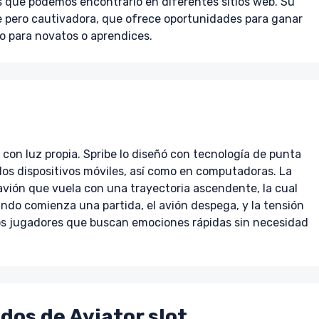
es que podemos encontrarlo en diferentes sitios web. Su
e pero cautivadora, que ofrece oportunidades para ganar
o para novatos o aprendices.
la con luz propia. Spribe lo diseñó con tecnología de punta
 los dispositivos móviles, así como en computadoras. La
avión que vuela con una trayectoria ascendente, la cual
o comienza una partida, el avión despega, y la tensión
llos jugadores que buscan emociones rápidas sin necesidad
os de Aviator slot