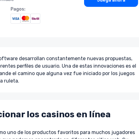
Juega ahora
Pagos:
 software desarrollan constantemente nuevas propuestas,
rentes perfiles de usuario. Una de estas innovaciones es el
pande el camino que alguna vez fue iniciado por los juegos
a ruleta.
ionar los casinos en línea
como uno de los productos favoritos para muchos jugadores