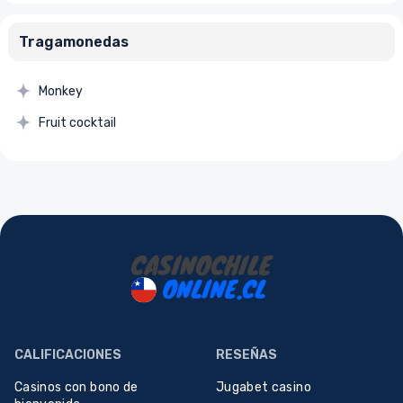
Tragamonedas
Monkey
Fruit cocktail
CALIFICACIONES
RESEÑAS
Casinos con bono de
Jugabet casino