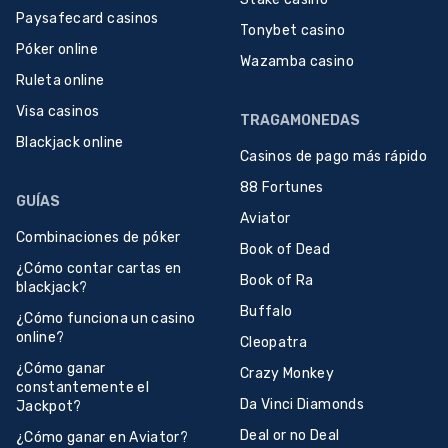
Paysafecard casinos
Tonybet casino
Póker online
Wazamba casino
Ruleta online
Visa casinos
TRAGAMONEDAS
Blackjack online
Casinos de pago más rápido
88 Fortunes
GUÍAS
Aviator
Combinaciones de póker
Book of Dead
¿Cómo contar cartas en
Book of Ra
blackjack?
Buffalo
¿Cómo funciona un casino
online?
Cleopatra
¿Cómo ganar
Crazy Monkey
constantemente el
Da Vinci Diamonds
Jackpot?
Deal or no Deal
¿Cómo ganar en Aviator?