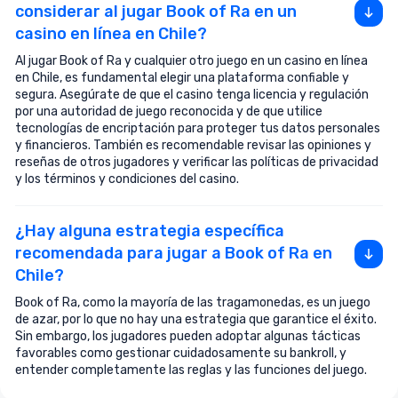
considerar al jugar Book of Ra en un
casino en línea en Chile?
Al jugar Book of Ra y cualquier otro juego en un casino en línea
en Chile, es fundamental elegir una plataforma confiable y
segura. Asegúrate de que el casino tenga licencia y regulación
por una autoridad de juego reconocida y de que utilice
tecnologías de encriptación para proteger tus datos personales
y financieros. También es recomendable revisar las opiniones y
reseñas de otros jugadores y verificar las políticas de privacidad
y los términos y condiciones del casino.
¿Hay alguna estrategia específica
recomendada para jugar a Book of Ra en
Chile?
Book of Ra, como la mayoría de las tragamonedas, es un juego
de azar, por lo que no hay una estrategia que garantice el éxito.
Sin embargo, los jugadores pueden adoptar algunas tácticas
favorables como gestionar cuidadosamente su bankroll, y
entender completamente las reglas y las funciones del juego.