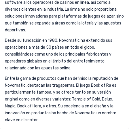
software a los operadores de casinos en línea, así como a
diversos clientes en la industria. La firma no solo proporciona
soluciones innovadoras para plataformas de juegos de azar, sino
que también se expande a áreas como la lotería y las apuestas
deportivas.
Desde su fundación en 1980, Novomatic ha extendido sus
operaciones a más de 50 países en todo el globo,
consolidándose como uno de los principales fabricantes y
operadores globales en el ámbito del entretenimiento
relacionado con las apuestas online.
Entre la gama de productos que han definido la reputación de
Novomatic, destacan las tragaperras. El juego Book of Ra es
particularmente famosa, y se ofrece tanto en su versión
original como en diversas variantes: Temple of Gold, Delux,
Magic, Book of Hera, y otros. Su excelencia en el diseño y la
innovación en productos ha hecho de Novomatic un nombre
clave en el sector.