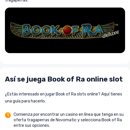
tragaperras.
Así se juega Book of Ra online slot
¿Estás interesado en jugar Book of Ra slots online? Aquí tienes
una guía para hacerlo.
Comienza por encontrar un casino en línea que tenga en su
oferta tragaperras de Novomatic y selecciona Book of Ra
entre sus opciones.