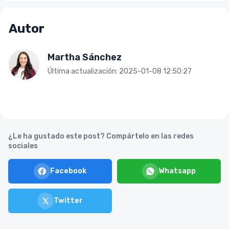
Autor
Martha Sánchez
Última actualización: 2025-01-08 12:50:27
¿Le ha gustado este post? Compártelo en las redes
sociales
Facebook
Whatsapp
Twitter