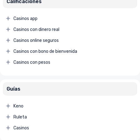
Calificaciones
Casinos app
Casinos con dinero real
Casinos online seguros
Casinos con bono de bienvenida
Casinos con pesos
Guías
Keno
Ruleta
Casinos