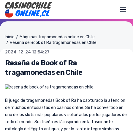
messages.pagingation_prev
mess
Togg
en Chile
Book of Ra slot online para móvil
Preguntas frecuentes
Inicio
Máquinas tragamonedas online en Chile
Reseña de Book of Ra tragamonedas en Chile
2024-12-24 12:54:27
Reseña de Book of Ra
tragamonedas en Chile
El juego de tragamonedas Book of Ra ha capturado la atención
de muchos entusiastas en casinos online. Se ha convertido en
uno de los slots más populares y solicitados por los jugadores de
todo el mundo. Su diseño está inspirado en la fascinante
mitología del Egipto antiguo, y por lo tanto integra símbolos