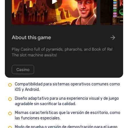
Compatibilidad para sistemas operativos comunes como
iOS y Android.
Diseño adaptativo para una experiencia visual y de juego
agradable sin sacrificar la calidad.
Mismas características que la versión de escritorio, como
las funciones especiales.
Modo de prueba o versión de demostración para el juego