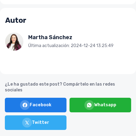
Autor
Martha Sánchez
Última actualización: 2024-12-24 13:25:49
¿Le ha gustado este post? Compártelo en las redes
sociales
Facebook
Whatsapp
Twitter