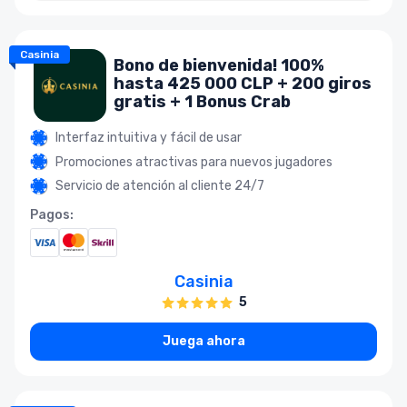
Casinia
Bono de bienvenida! 100%
hasta 425 000 CLP + 200 giros
gratis + 1 Bonus Crab
Interfaz intuitiva y fácil de usar
Promociones atractivas para nuevos jugadores
Servicio de atención al cliente 24/7
Pagos:
Casinia
5
Juega ahora