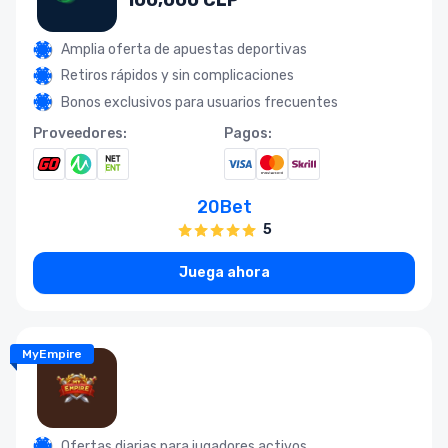
Amplia oferta de apuestas deportivas
Retiros rápidos y sin complicaciones
Bonos exclusivos para usuarios frecuentes
Proveedores:
Pagos:
20Bet
5
Juega ahora
MyEmpire
Ofertas diarias para jugadores activos