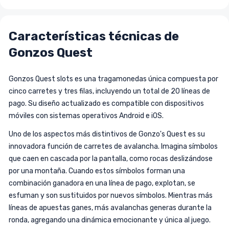
Características técnicas de
Gonzos Quest
Gonzos Quest slots es una tragamonedas única compuesta por
cinco carretes y tres filas, incluyendo un total de 20 líneas de
pago. Su diseño actualizado es compatible con dispositivos
móviles con sistemas operativos Android e iOS.
Uno de los aspectos más distintivos de Gonzo's Quest es su
innovadora función de carretes de avalancha. Imagina símbolos
que caen en cascada por la pantalla, como rocas deslizándose
por una montaña. Cuando estos símbolos forman una
combinación ganadora en una línea de pago, explotan, se
esfuman y son sustituidos por nuevos símbolos. Mientras más
líneas de apuestas ganes, más avalanchas generas durante la
ronda, agregando una dinámica emocionante y única al juego.