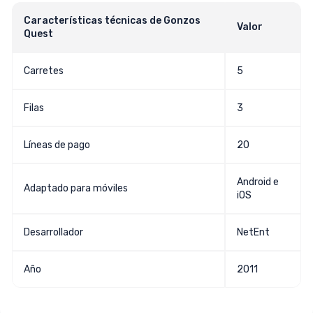
Características técnicas de Gonzos
Valor
Quest
Carretes
5
Filas
3
Líneas de pago
20
Android e
Adaptado para móviles
iOS
Desarrollador
NetEnt
Año
2011