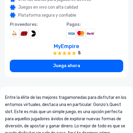
Juegos en vivo con alta calidad
Plataforma segura y confiable
Proveedores:
Pagos:
MyEmpire
5
Juega ahora
Entre la élite de las mejores tragamonedas para disfrutar en los
entornos virtuales, destaca una en particular: Gonzo’s Quest
slot. Este es más que un simple juego, es una opción perfecta
para aquellos jugadores ávidos de explorar nuevas formas de
diversión, de apostar y ganar dinero. Lo mejor de todo es que se