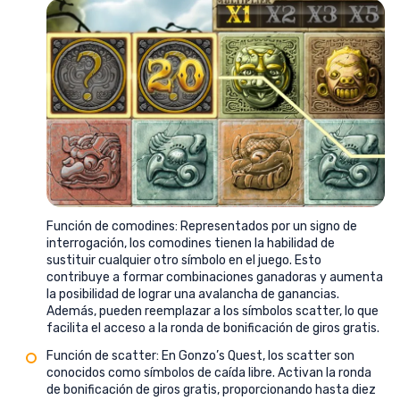
Función de comodines: Representados por un signo de
interrogación, los comodines tienen la habilidad de
sustituir cualquier otro símbolo en el juego. Esto
contribuye a formar combinaciones ganadoras y aumenta
la posibilidad de lograr una avalancha de ganancias.
Además, pueden reemplazar a los símbolos scatter, lo que
facilita el acceso a la ronda de bonificación de giros gratis.
Función de scatter: En Gonzo’s Quest, los scatter son
conocidos como símbolos de caída libre. Activan la ronda
de bonificación de giros gratis, proporcionando hasta diez