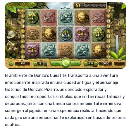
El ambiente de Gonzo's Quest te transporta a una aventura
emocionante, inspirada en una ciudad antigua y el personaje
histórico de Gonzalo Pizarro, un conocido explorador y
conquistador europeo. Los símbolos, que imitan rocas talladas y
decoradas, junto con una banda sonora ambiental e inmersiva,
sumergen al jugador en una experiencia realista, haciendo que
cada giro sea una emocionante exploración en busca de tesoros
ocultos.