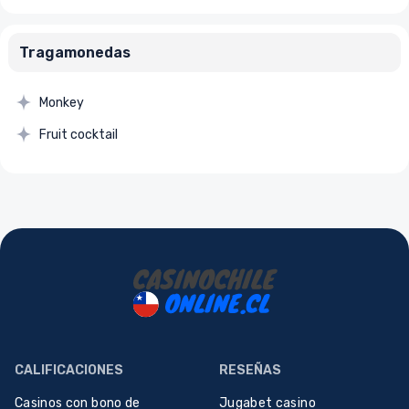
Tragamonedas
Monkey
Fruit cocktail
CALIFICACIONES
RESEÑAS
Casinos con bono de
Jugabet casino