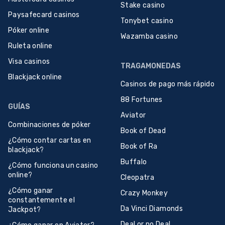
Stake casino
Paysafecard casinos
Tonybet casino
Póker online
Wazamba casino
Ruleta online
Visa casinos
TRAGAMONEDAS
Blackjack online
Casinos de pago más rápido
88 Fortunes
GUÍAS
Aviator
Combinaciones de póker
Book of Dead
¿Cómo contar cartas en
Book of Ra
blackjack?
Buffalo
¿Cómo funciona un casino
online?
Cleopatra
¿Cómo ganar
Crazy Monkey
constantemente el
Da Vinci Diamonds
Jackpot?
Deal or no Deal