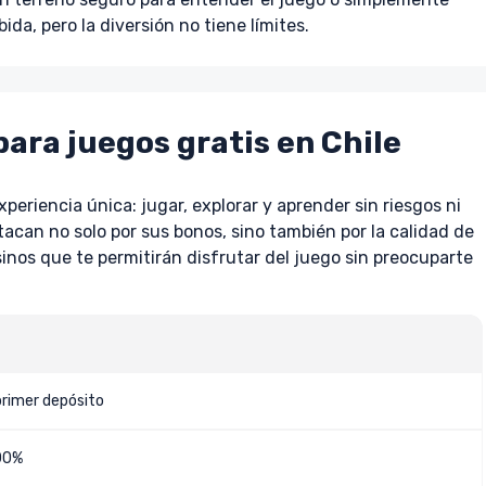
ida, pero la diversión no tiene límites.
ara juegos gratis en Chile
periencia única: jugar, explorar y aprender sin riesgos ni
acan no solo por sus bonos, sino también por la calidad de
sinos que te permitirán disfrutar del juego sin preocuparte
primer depósito
200%