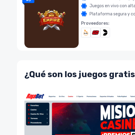
#5
Juegos en vivo con alta
Plataforma segura y co
Proveedores:
¿Qué son los juegos gratis