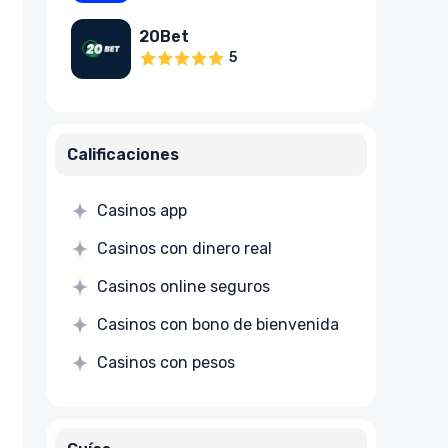
20Bet
5
Calificaciones
Casinos app
Casinos con dinero real
Casinos online seguros
Casinos con bono de bienvenida
Casinos con pesos