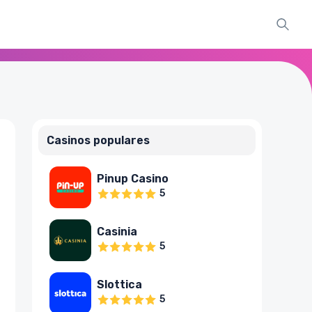
messages.paging
Toggl
ragmatic Play
Juegos de casino populares disponibles gratis
Tra
Casinos populares
Pinup Casino
5
Casinia
5
Slottica
5