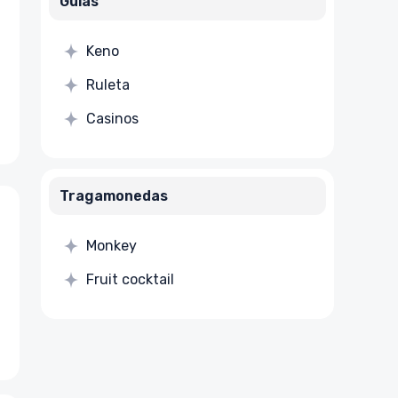
Guías
Keno
Ruleta
Casinos
Tragamonedas
Monkey
Fruit cocktail