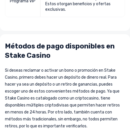
Programa VIP
Estos otorgan beneficios y ofertas
exclusivas.
Métodos de pago disponibles en
Stake Casino
Si deseas reclamar o activar un bono o promoción en Stake
Casino, primero debes hacer un depósito de dinero real. Para
hacer ya sea un depósito o un retiro de ganancias, puedes
escoger uno de estos convenientes métodos de pago. Ya que
Stake Casino es catalogado como un criptocasino, tiene
disponibles múltiples criptodivisas que permiten hacer retiros
en menos de 24 horas. Por otro lado, también cuenta con
métodos más tradicionales, sin embargo, no todos permiten
retiros, por lo que es importante verificarlos.