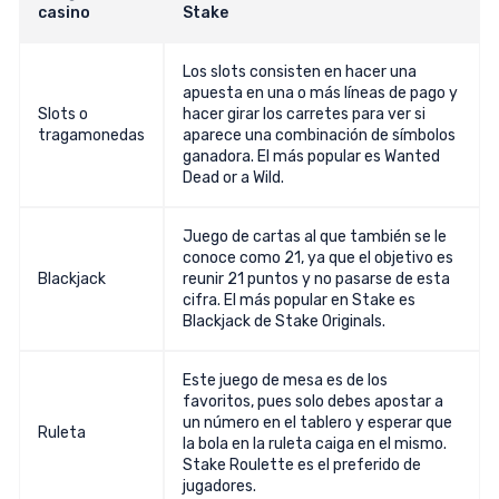
casino
Stake
Los slots consisten en hacer una
apuesta en una o más líneas de pago y
Slots o
hacer girar los carretes para ver si
tragamonedas
aparece una combinación de símbolos
ganadora. El más popular es Wanted
Dead or a Wild.
Juego de cartas al que también se le
conoce como 21, ya que el objetivo es
Blackjack
reunir 21 puntos y no pasarse de esta
cifra. El más popular en Stake es
Blackjack de Stake Originals.
Este juego de mesa es de los
favoritos, pues solo debes apostar a
un número en el tablero y esperar que
Ruleta
la bola en la ruleta caiga en el mismo.
Stake Roulette es el preferido de
jugadores.