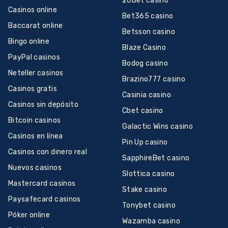
20Bet casino
Casinos online
Bet365 casino
Baccarat online
Betsson casino
Bingo online
Blaze Casino
PayPal casinos
Bodog casino
Neteller casinos
Brazino777 casino
Casinos gratis
Casinia casino
Casinos sin depósito
Cbet casino
Bitcoin casinos
Galactic Wins casino
Casinos en línea
Pin Up casino
Casinos con dinero real
SapphireBet casino
Nuevos casinos
Slottica casino
Mastercard casinos
Stake casino
Paysafecard casinos
Tonybet casino
Póker online
Wazamba casino