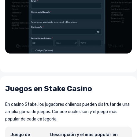
Juegos en Stake Casino
En casino Stake, los jugadores chilenos pueden disfrutar de una
amplia gama de juegos. Conoce cuáles son y el juego más
popular de cada categoría.
Juego de
Descripción y el más popular en