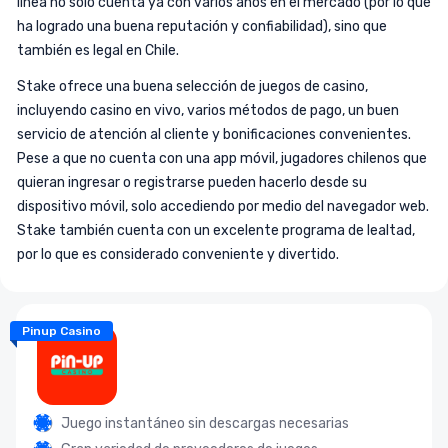
línea no solo cuenta ya con varios años en el mercado (por lo que
ha logrado una buena reputación y confiabilidad), sino que
también es legal en Chile.
Stake ofrece una buena selección de juegos de casino,
incluyendo casino en vivo, varios métodos de pago, un buen
servicio de atención al cliente y bonificaciones convenientes.
Pese a que no cuenta con una app móvil, jugadores chilenos que
quieran ingresar o registrarse pueden hacerlo desde su
dispositivo móvil, solo accediendo por medio del navegador web.
Stake también cuenta con un excelente programa de lealtad,
por lo que es considerado conveniente y divertido.
Pinup Casino
Juego instantáneo sin descargas necesarias