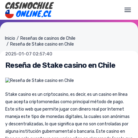
messages.pagingation_prev
mess
Togg
 Casino
Métodos de pago disponibles en Stake Casino
Conclusión
Inicio
Reseñas de casinos de Chile
Reseña de Stake casino en Chile
2025-01-07 02:57:40
Reseña de Stake casino en Chile
Stake casino es un criptocasino, es decir, es un casino en línea
que acepta criptomonedas como principal método de pago.
Este sitio web que permite jugar con dinero real por Internet
maneja este tipo de monedas digitales, la cuales son anónimas
y descentralizadas, lo que significa que no son controladas por
alguna institución gubernamental o bancaria. Este casino en