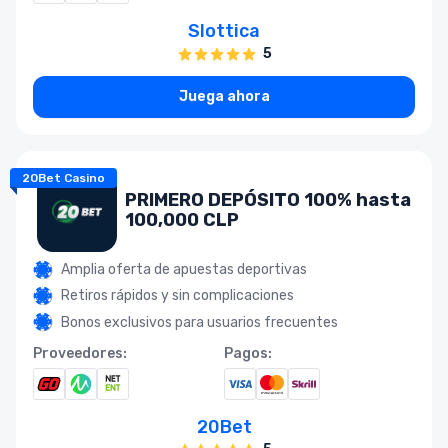
Slottica
5
Juega ahora
20Bet Casino
PRIMERO DEPÓSITO 100% hasta
100,000 CLP
Amplia oferta de apuestas deportivas
Retiros rápidos y sin complicaciones
Bonos exclusivos para usuarios frecuentes
Proveedores:
Pagos:
20Bet