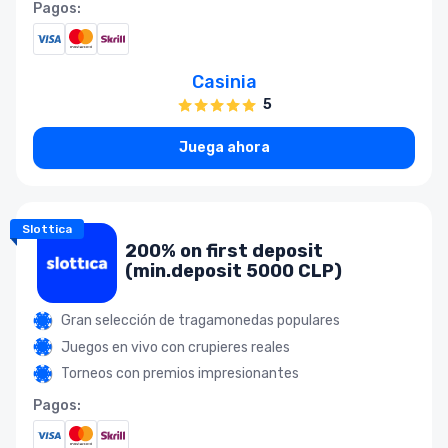
Pagos:
Casinia
5
Juega ahora
Slottica
200% on first deposit
(min.deposit 5000 CLP)
Gran selección de tragamonedas populares
Juegos en vivo con crupieres reales
Torneos con premios impresionantes
Pagos: