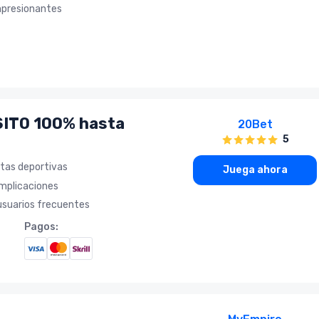
mpresionantes
ITO 100% hasta
20Bet
5
tas deportivas
Juega ahora
omplicaciones
usuarios frecuentes
Pagos: