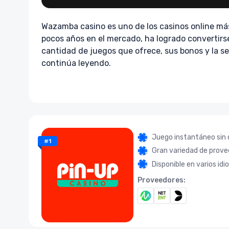
Wazamba casino es uno de los casinos online má
pocos años en el mercado, ha logrado convertirs
cantidad de juegos que ofrece, sus bonos y la seg
continúa leyendo.
Juego instantáneo sin 
#1
Gran variedad de prove
Disponible en varios id
Proveedores: