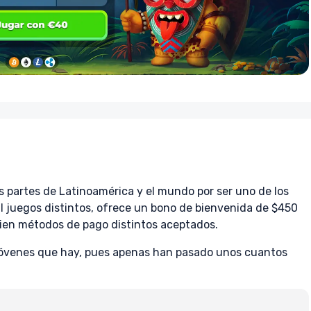
 partes de Latinoamérica y el mundo por ser uno de los
l juegos distintos, ofrece un bono de bienvenida de $450
cien métodos de pago distintos aceptados.
 jóvenes que hay, pues apenas han pasado unos cuantos