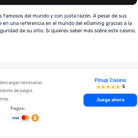
s famosos del mundo y con justa razón. A pesar de sus
e en una referencia en el mundo del eGaming gracias a la
uridad de su sitio. Si quieres saber más sobre este casino,
Pinup Casino
descargas necesarias
5
edores de juegos
iomas
Juega ahora
Pagos: