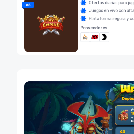
Ofertas diarias para ju
#5
Juegos en vivo con alta
Plataforma segura y co
Proveedores: