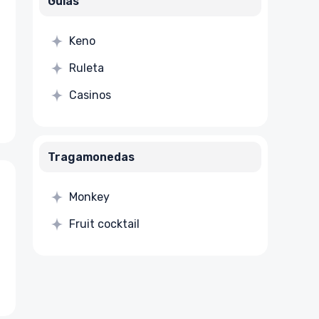
Guías
Keno
Ruleta
Casinos
Tragamonedas
Monkey
Fruit cocktail