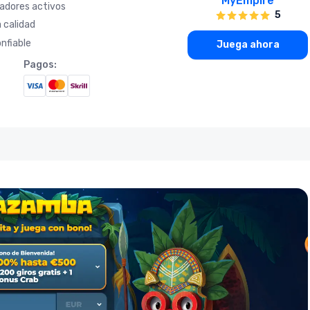
MyEmpire
gadores activos
5
 calidad
nfiable
Juega ahora
Pagos: