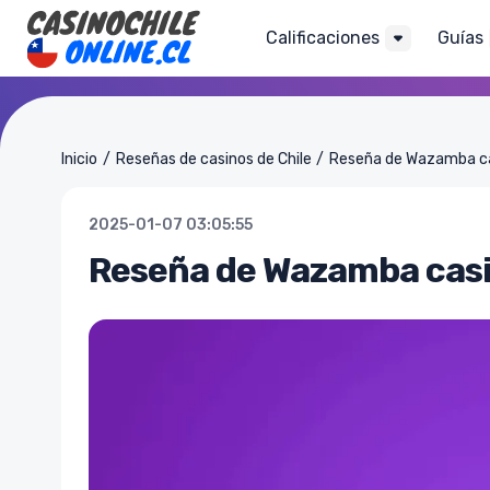
messages.pagingation_prev
Calificaciones
Guías
 casino online
Proceso de registro y bonos disponibles
Juegos dis
Inicio
Reseñas de casinos de Chile
Reseña de Wazamba ca
2025-01-07 03:05:55
Reseña de Wazamba casi