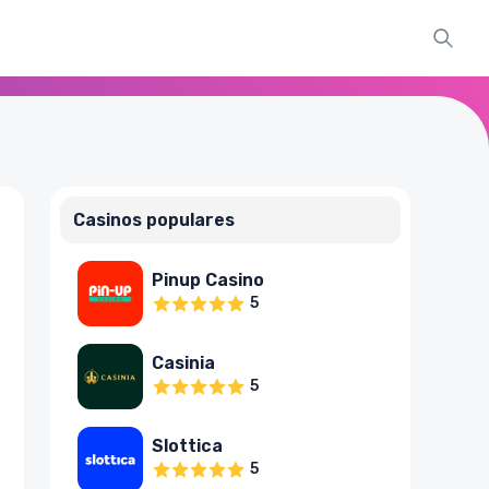
messages.paging
Toggl
usión
Preguntas y respuestas frecuentes
Casinos populares
Pinup Casino
5
Casinia
5
Slottica
5