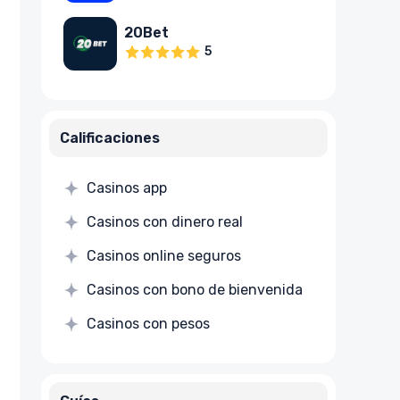
20Bet
5
Calificaciones
Casinos app
Casinos con dinero real
Casinos online seguros
Casinos con bono de bienvenida
Casinos con pesos