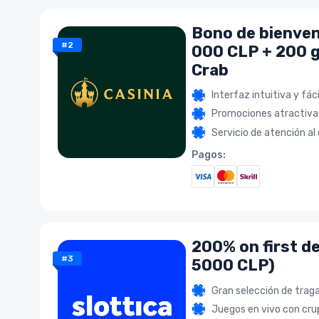
Bono de bienven
#2
000 CLP + 200 g
Crab
Interfaz intuitiva y fáci
Promociones atractiva
Servicio de atención al
Pagos:
200% on first d
#3
5000 CLP)
Gran selección de tra
Juegos en vivo con crup