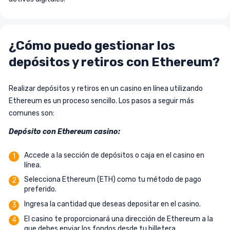
¿Cómo puedo gestionar los
depósitos y retiros con Ethereum?
Realizar depósitos y retiros en un casino en línea utilizando
Ethereum es un proceso sencillo. Los pasos a seguir más
comunes son:
Depósito con Ethereum casino:
Accede a la sección de depósitos o caja en el casino en
línea.
Selecciona Ethereum (ETH) como tu método de pago
preferido.
Ingresa la cantidad que deseas depositar en el casino.
El casino te proporcionará una dirección de Ethereum a la
que debes enviar los fondos desde tu billetera.