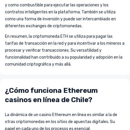
y como combustible para ejecutar las operaciones y los
contratos inteligentes en la plataforma. También se utiliza
como una forma de inversión y puede ser intercambiado en
diferentes exchanges de criptomonedas.
En resumen, la criptomoneda ETH se utiliza para pagar las
tarifas de transacción en la red y para incentivar a los mineros a
procesar y verificar transacciones. Su versatilidad y
funcionalidad han contribuido a su popularidad y adopción en la
comunidad criptográfica y más allá.
¿Cómo funciona Ethereum
casinos en línea de Chile?
La dinámica de un casino Ethereum en línea es similar a la de
otras criptomonedas en los sitios de apuestas digitales. Su
papel en cada uno de los procesos es esencial: