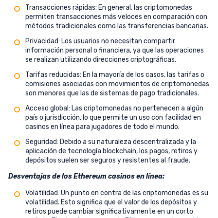
Transacciones rápidas: En general, las criptomonedas
permiten transacciones más veloces en comparación con
métodos tradicionales como las transferencias bancarias.
Privacidad: Los usuarios no necesitan compartir
información personal o financiera, ya que las operaciones
se realizan utilizando direcciones criptográficas.
Tarifas reducidas: En la mayoría de los casos, las tarifas o
comisiones asociadas con movimientos de criptomonedas
son menores que las de sistemas de pago tradicionales.
Acceso global: Las criptomonedas no pertenecen a algún
país o jurisdicción, lo que permite un uso con facilidad en
casinos en línea para jugadores de todo el mundo.
Seguridad: Debido a su naturaleza descentralizada y la
aplicación de tecnología blockchain, los pagos, retiros y
depósitos suelen ser seguros y resistentes al fraude.
Desventajas de los Ethereum casinos en línea:
Volatilidad: Un punto en contra de las criptomonedas es su
volatilidad. Esto significa que el valor de los depósitos y
retiros puede cambiar significativamente en un corto