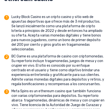
Lucky Block Casino es un cripto casino y sitio web de
apuestas deportivas que ofrece más de 3 mil productos.
Se lanzó inicialmente como una plataforma de cripto
lotería a principios de 2022 y desde entonces ha ampliado
su oferta. Acepta varias monedas digitales y tiene bonos
para nuevos jugadores, como un bono de primer depósito
del 200 por ciento y giros gratis en tragamonedas
seleccionadas.
BC Game es una plataforma de casino con criptomonedas.
Su repertorio incluye tragamonedas, juegos de mesa y con
crupier en vivo. El sitio es conocido por su enfoque
centrado en el usuario y tiene como objetivo brindar una
experiencia entretenida y gratificante para sus clientes.
Admite varias monedas digitales para depósitos y retiros, y
regala bonificaciones y recompensas a los concursantes.
Meta Spins es un ethereum casino que también funciona
con varias criptomonedas para depósitos. Su repertorio
abarca tragamonedas, dinámicas de mesa y con crupier en
vivo. Tiene licencia de la Autoridad de Juego de Curazao y