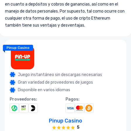
en cuanto a depósitos y cobros de ganancias, así como en el
manejo de datos personales. Por supuesto, tal como ocurre con
cualquier otra forma de pago, el uso de cripto Ethereum
también tiene sus ventajas y desventajas.
Pinup Casino
Juego instantáneo sin descargas necesarias
Gran variedad de proveedores de juegos
Disponible en varios idiomas
Proveedores:
Pagos:
Pinup Casino
5