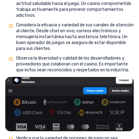
actitud saludable hacia el juego. Un casino comprometido
trabaja activamente para prevenir comportamientos
adictivos.
Considera la eficacia y variedad de sus canales de atención
al cliente. Desde chat en vivo, correos electrónicos y
mensajería instantánea hasta asistencia telefónica. Un
buen operador de juegos se asegura de estar disponible
para sus clientes.
Observa la diversidad y calidad de los desarrolladores y
proveedores que colaboran con el casino. Es importante
que estos sean reconocidos y respetados en la industria.
Verifica que la variedad de opciones de pago no sea