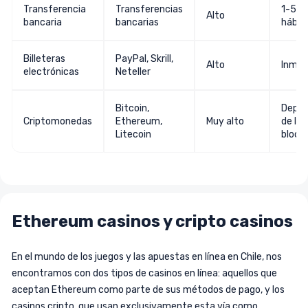
Transferencia
Transferencias
1-5 dí
Alto
bancaria
bancarias
hábile
Billeteras
PayPal, Skrill,
Alto
Inmed
electrónicas
Neteller
Bitcoin,
Depe
Criptomonedas
Ethereum,
Muy alto
de la 
Litecoin
block
Ethereum casinos y cripto casinos
En el mundo de los juegos y las apuestas en línea en Chile, nos
encontramos con dos tipos de casinos en línea: aquellos que
aceptan Ethereum como parte de sus métodos de pago, y los
casinos cripto, que usan exclusivamente esta vía como