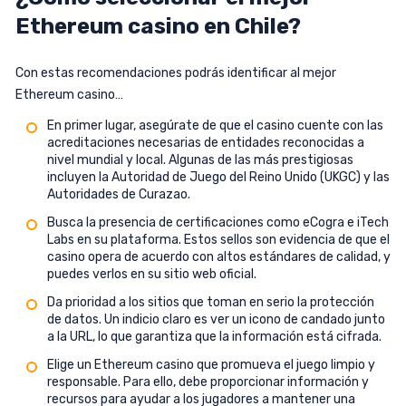
Ethereum casino en Chile?
Con estas recomendaciones podrás identificar al mejor
Ethereum casino…
En primer lugar, asegúrate de que el casino cuente con las
acreditaciones necesarias de entidades reconocidas a
nivel mundial y local. Algunas de las más prestigiosas
incluyen la Autoridad de Juego del Reino Unido (UKGC) y las
Autoridades de Curazao.
Busca la presencia de certificaciones como eCogra e iTech
Labs en su plataforma. Estos sellos son evidencia de que el
casino opera de acuerdo con altos estándares de calidad, y
puedes verlos en su sitio web oficial.
Da prioridad a los sitios que toman en serio la protección
de datos. Un indicio claro es ver un icono de candado junto
a la URL, lo que garantiza que la información está cifrada.
Elige un Ethereum casino que promueva el juego limpio y
responsable. Para ello, debe proporcionar información y
recursos para ayudar a los jugadores a mantener una