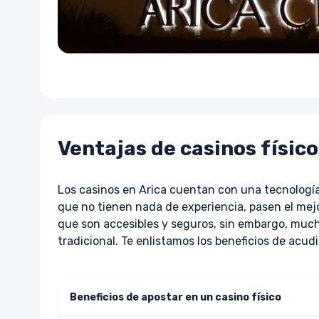
Ventajas de casinos físico
Los casinos en Arica cuentan con una tecnología
que no tienen nada de experiencia, pasen el mej
que son accesibles y seguros, sin embargo, mucho
tradicional. Te enlistamos los beneficios de acudi
Beneficios de apostar en un casino físico