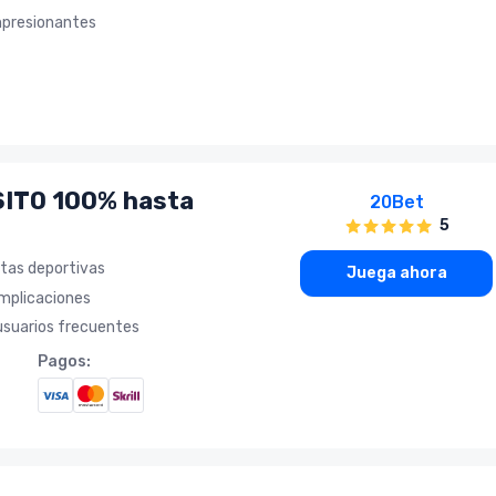
mpresionantes
ITO 100% hasta
20Bet
5
tas deportivas
Juega ahora
omplicaciones
usuarios frecuentes
Pagos: