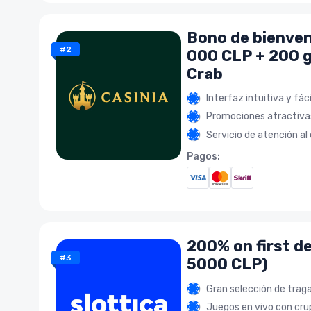
Bono de bienven
#2
000 CLP + 200 g
Crab
Interfaz intuitiva y fáci
Promociones atractiva
Servicio de atención al
Pagos:
200% on first d
#3
5000 CLP)
Gran selección de tra
Juegos en vivo con crup