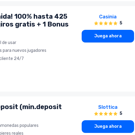
ida! 100% hasta 425
Casinia
iros gratis + 1 Bonus
5
Juega ahora
l de usar
s para nuevos jugadores
 cliente 24/7
eposit (min.deposit
Slottica
5
gamonedas populares
Juega ahora
ieres reales