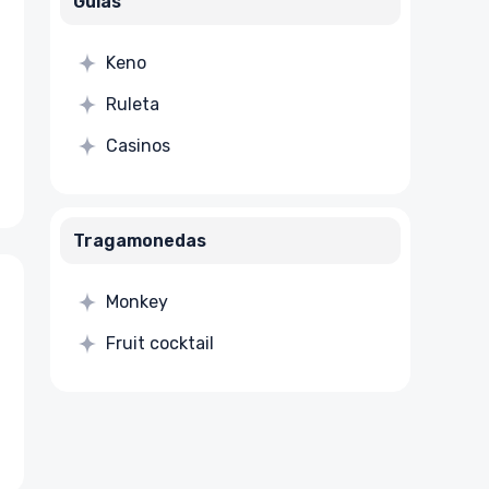
Guías
Keno
Ruleta
Casinos
Tragamonedas
Monkey
Fruit cocktail