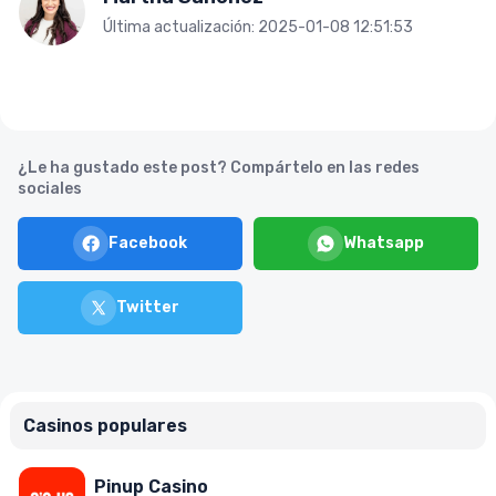
Última actualización: 2025-01-08 12:51:53
¿Le ha gustado este post? Compártelo en las redes
sociales
Facebook
Whatsapp
Twitter
Casinos populares
Pinup Casino