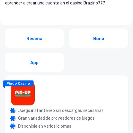
aprender a crear una cuenta en el casino Brazino777.
Reseña
Bono
App
Pinup Casino
Juego instantáneo sin descargas necesarias
Gran variedad de proveedores de juegos
Disponible en varios idiomas