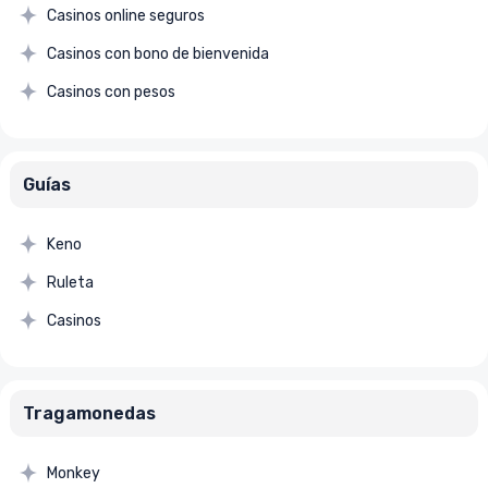
Casinos online seguros
Casinos con bono de bienvenida
Casinos con pesos
Guías
Keno
Ruleta
Casinos
Tragamonedas
Monkey