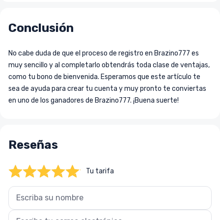
Conclusión
No cabe duda de que el proceso de registro en Brazino777 es
muy sencillo y al completarlo obtendrás toda clase de ventajas,
como tu bono de bienvenida. Esperamos que este artículo te
sea de ayuda para crear tu cuenta y muy pronto te conviertas
en uno de los ganadores de Brazino777. ¡Buena suerte!
Tu tarifa:
Name
Email
Review text
Reseñas
Tu tarifa