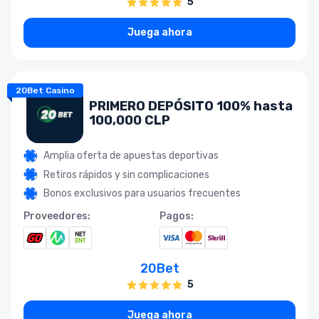
5
Juega ahora
20Bet Casino
PRIMERO DEPÓSITO 100% hasta
100,000 CLP
Amplia oferta de apuestas deportivas
Retiros rápidos y sin complicaciones
Bonos exclusivos para usuarios frecuentes
Proveedores:
Pagos:
20Bet
5
Juega ahora