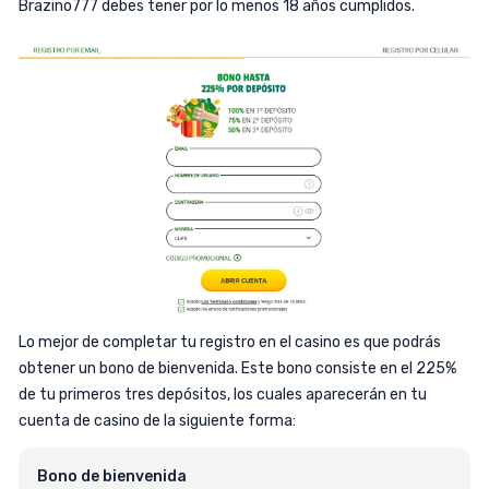
Brazino777 debes tener por lo menos 18 años cumplidos.
Lo mejor de completar tu registro en el casino es que podrás
obtener un bono de bienvenida. Este bono consiste en el 225%
de tu primeros tres depósitos, los cuales aparecerán en tu
cuenta de casino de la siguiente forma:
Bono de bienvenida