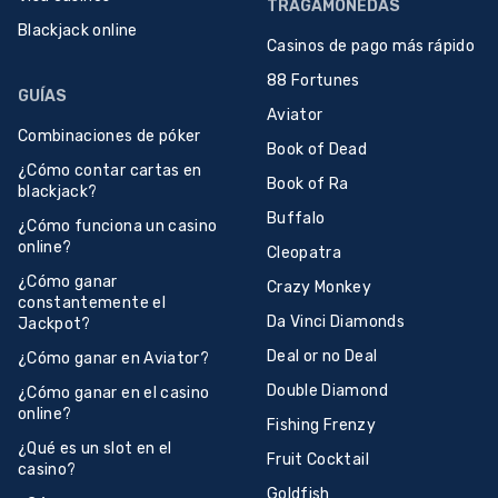
TRAGAMONEDAS
Blackjack online
Casinos de pago más rápido
88 Fortunes
GUÍAS
Aviator
Combinaciones de póker
Book of Dead
¿Cómo contar cartas en
Book of Ra
blackjack?
Buffalo
¿Cómo funciona un casino
online?
Cleopatra
¿Cómo ganar
Crazy Monkey
constantemente el
Da Vinci Diamonds
Jackpot?
Deal or no Deal
¿Cómo ganar en Aviator?
Double Diamond
¿Cómo ganar en el casino
online?
Fishing Frenzy
¿Qué es un slot en el
Fruit Cocktail
casino?
Goldfish