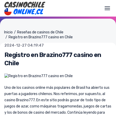
messages.pagingation_prev
mess
Togg
Regístrate en el casino en línea Brazino777
Conclusión
Inicio
Reseñas de casinos de Chile
Registro en Brazino777 casino en Chile
2024-12-27 04:19:47
Registro en Brazino777 casino en
Chile
Uno de los casinos online más populares de Brasil ha abierto sus
puertas a jugadores chilenos. Nos referimos, por supuesto, al
casino Brazino777. En este sitio podrás gozar de todo tipo de
juegos de azar, como máquinas tragamonedas, juegos de cartas
y los de bonos de casino del mercado. Continúa leyendo para