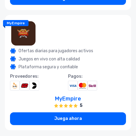
MyEmpire
Ofertas diarias para jugadores activos
Juegos en vivo con alta calidad
Plataforma segura y confiable
Proveedores:
Pagos:
MyEmpire
5
Juega ahora