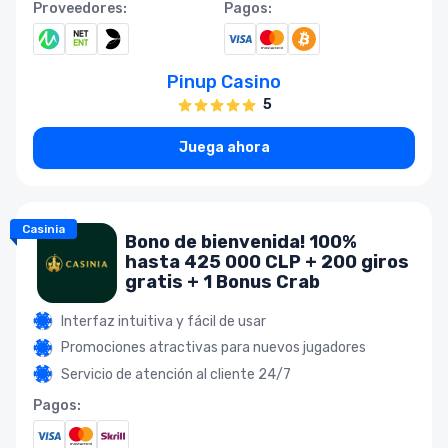
Proveedores:
Pagos:
Pinup Casino
5
Juega ahora
Casinia
Bono de bienvenida! 100%
hasta 425 000 CLP + 200 giros
gratis + 1 Bonus Crab
Interfaz intuitiva y fácil de usar
Promociones atractivas para nuevos jugadores
Servicio de atención al cliente 24/7
Pagos: