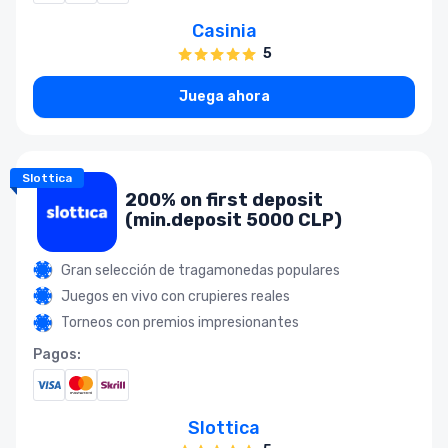
Casinia
5
Juega ahora
Slottica
200% on first deposit
(min.deposit 5000 CLP)
Gran selección de tragamonedas populares
Juegos en vivo con crupieres reales
Torneos con premios impresionantes
Pagos:
Slottica