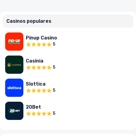
Casinos populares
Pinup Casino
5
Casinia
5
Slottica
5
20Bet
5