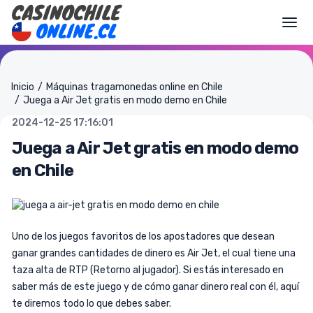
messages.pagingation_prev
mess
Togg
 Air Jet en Chile
Conclusión
FAQ: Preguntas frecuentes
Inicio
Máquinas tragamonedas online en Chile
Juega a Air Jet gratis en modo demo en Chile
2024-12-25 17:16:01
Juega a Air Jet gratis en modo demo
en Chile
Uno de los juegos favoritos de los apostadores que desean
ganar grandes cantidades de dinero es Air Jet, el cual tiene una
taza alta de RTP (Retorno al jugador). Si estás interesado en
saber más de este juego y de cómo ganar dinero real con él, aquí
te diremos todo lo que debes saber.