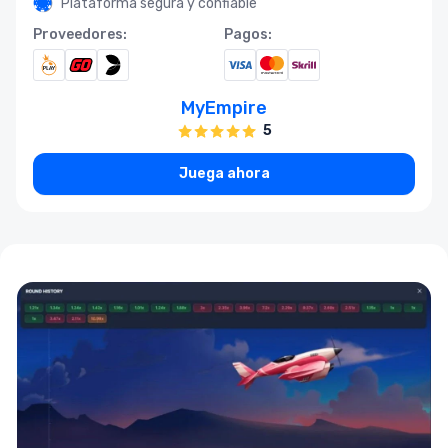
Plataforma segura y confiable
Proveedores:
Pagos:
MyEmpire
5
Juega ahora