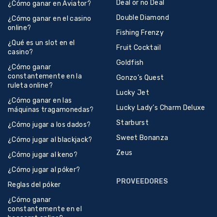
Deal or no Deal
¿Cómo ganar en Aviator?
Double Diamond
¿Cómo ganar en el casino
online?
Fishing Frenzy
¿Qué es un slot en el
Fruit Cocktail
casino?
Goldfish
¿Cómo ganar
constantemente en la
Gonzo’s Quest
ruleta online?
Lucky Jet
¿Cómo ganar en las
Lucky Lady’s Charm Deluxe
máquinas tragamonedas?
Starburst
¿Cómo jugar a los dados?
Sweet Bonanza
¿Cómo jugar al blackjack?
Zeus
¿Cómo jugar al keno?
¿Cómo jugar al póker?
PROVEEDORES
Reglas del póker
¿Cómo ganar
constantemente en el