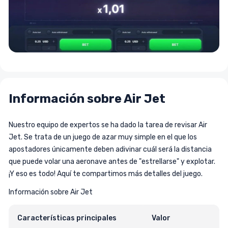
Información sobre Air Jet
Nuestro equipo de expertos se ha dado la tarea de revisar Air
Jet. Se trata de un juego de azar muy simple en el que los
apostadores únicamente deben adivinar cuál será la distancia
que puede volar una aeronave antes de "estrellarse" y explotar.
¡Y eso es todo! Aquí te compartimos más detalles del juego.
Información sobre Air Jet
Características principales
Valor