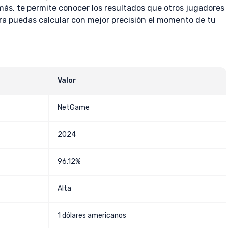
ás, te permite conocer los resultados que otros jugadores
ra puedas calcular con mejor precisión el momento de tu
Valor
NetGame
2024
96.12%
Alta
1 dólares americanos