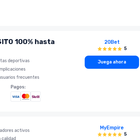
ITO 100% hasta
20Bet
5
tas deportivas
Juega ahora
omplicaciones
usuarios frecuentes
Pagos:
MyEmpire
gadores activos
5
 calidad