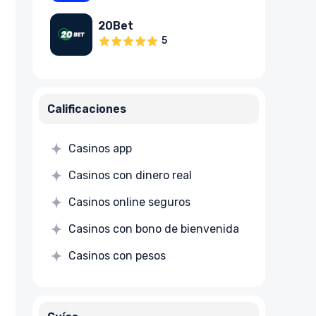
20Bet
5
Calificaciones
Casinos app
Casinos con dinero real
Casinos online seguros
Casinos con bono de bienvenida
Casinos con pesos