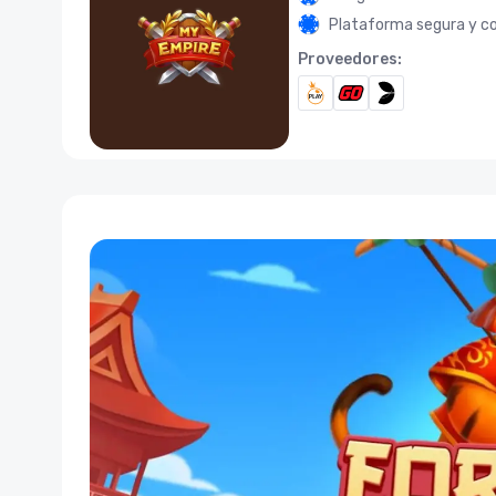
Plataforma segura y co
Proveedores: