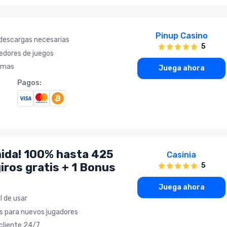
Pinup Casino
descargas necesarias
5
edores de juegos
iomas
Juega ahora
Pagos:
ida! 100% hasta 425
Casinia
iros gratis + 1 Bonus
5
Juega ahora
l de usar
s para nuevos jugadores
 cliente 24/7