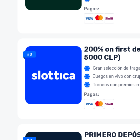
Pagos:
200% on first d
#3
5000 CLP)
Gran selección de tra
Juegos en vivo con crup
Torneos con premios i
Pagos:
PRIMERO DEPÓS