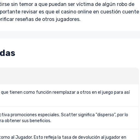
rtirse sin temor a que puedan ser víctima de algún robo de
portante revisar es que el casino online en cuestión cuente
erificar reseñas de otros jugadores.
edas
 que tienen como función reemplazar a otros en el juego para así
tiva promociones especiales. Scatter significa "disperso", por lo
ra obtener sus beneficios.
torno al Jugador. Esto refleja la tasa de devolución al jugador en