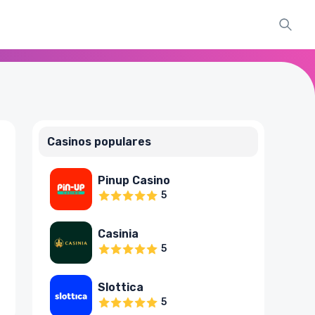
messages.paging
Toggl
a
Conclusión
FAQ: Preguntas frecuentes
Casinos populares
Pinup Casino
5
Casinia
5
Slottica
5